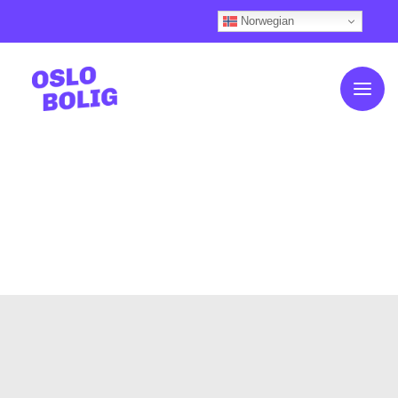
Norwegian
Om OsloBolig
Kundehistorier
Slik fungerer det
Våre boliger
Boligkalkulator
Ofte stilte spørsmål
Finansiering
Aktuelt
Nyhetsfeed (Knips)
Kontakt oss