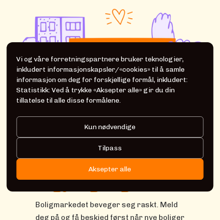
Vi og våre forretningspartnere bruker teknologier,
inkludert informasjonskapsler/«cookies» til å samle
informasjon om deg for forskjellige formål, inkludert:
Statistikk: Ved å trykke «Aksepter alle» gir du din
tillatelse til alle disse formålene.
Kun nødvendige
Få varsel når nye
Tilpass
boliger er
Aksepter alle
tilgjengelig
Boligmarkedet beveger seg raskt. Meld
deg på og få beskjed først når nye boliger