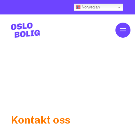
Norwegian
Om OsloBolig
Kundehistorier
Slik fungerer det
Våre boliger
Boligkalkulator
Ofte stilte spørsmål
Finansiering
Aktuelt
Nyhetsfeed (Knips)
Kontakt oss
Kontakt oss