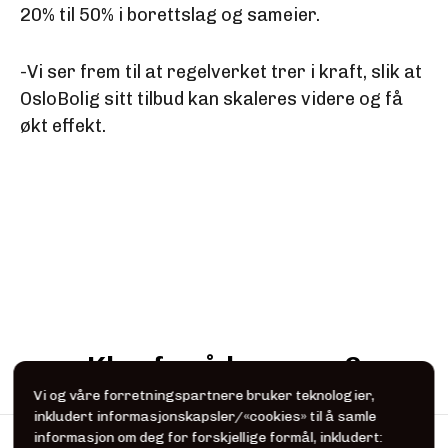
20% til 50% i borettslag og sameier.
-Vi ser frem til at regelverket trer i kraft, slik at
OsloBolig sitt tilbud kan skaleres videre og få
økt effekt.
Klar for å lese mer?
Vi og våre forretningspartnere bruker teknologier,
inkludert informasjonskapsler/«cookies» til å samle
informasjon om deg for forskjellige formål, inkludert: