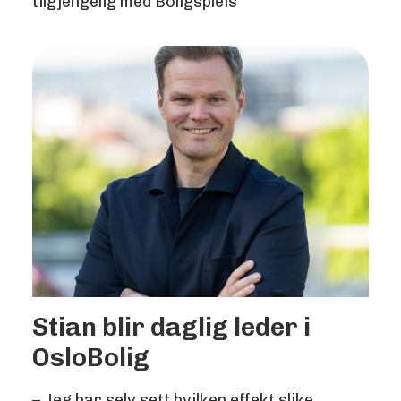
tilgjengelig med Boligspleis
Stian blir daglig leder i
OsloBolig
– Jeg har selv sett hvilken effekt slike