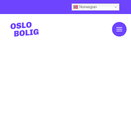
Norwegian
Om OsloBolig
Kundehistorier
Slik fungerer det
Våre boliger
Boligkalkulator
Ofte stilte spørsmål
Finansiering
Aktuelt
Nyhetsfeed (Knips)
Kontakt oss