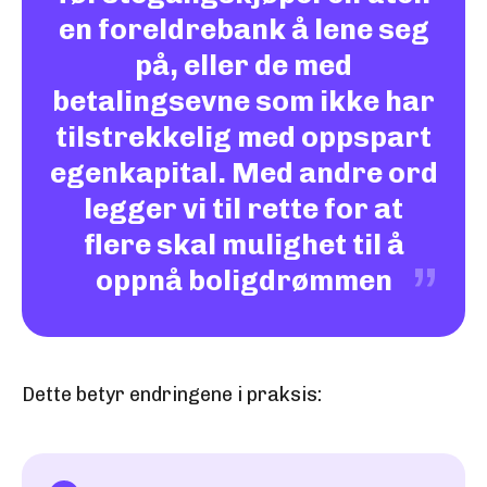
en foreldrebank å lene seg
på, eller de med
betalingsevne som ikke har
tilstrekkelig med oppspart
egenkapital. Med andre ord
legger vi til rette for at
flere skal mulighet til å
oppnå boligdrømmen
Dette betyr endringene i praksis: