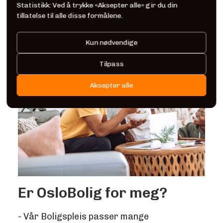
Statistikk: Ved å trykke «Aksepter alle» gir du din
tillatelse til alle disse formålene.
Kun nødvendige
Tilpass
Aksepter alle
Er OsloBolig for meg?
- Vår Boligspleis passer mange