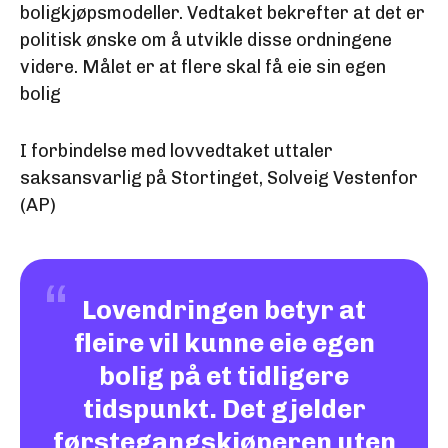
boligkjøpsmodeller. Vedtaket bekrefter at det er
politisk ønske om å utvikle disse ordningene
videre. Målet er at flere skal få eie sin egen
bolig
I forbindelse med lovvedtaket uttaler
saksansvarlig på Stortinget, Solveig Vestenfor
(AP)
Lovendringen betyr at
fleire vil kunne eie egen
bolig på et tidligere
tidspunkt. Det gjelder
førstegangskjøperen uten