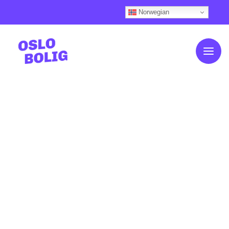
Norwegian
Om OsloBolig
Kundehistorier
Slik fungerer det
Våre boliger
Boligkalkulator
Ofte stilte spørsmål
Finansiering
Aktuelt
Nyhetsfeed (Knips)
Kontakt oss