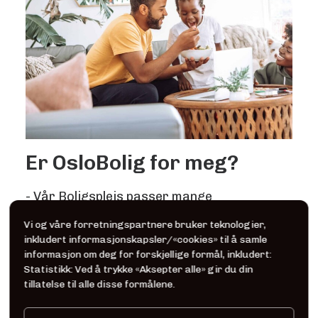
Er OsloBolig for meg?
- Vår Boligspleis passer mange
livsituasjoner
Vi og våre forretningspartnere bruker teknologier,
inkludert informasjonskapsler/«cookies» til å samle
informasjon om deg for forskjellige formål, inkludert:
Statistikk: Ved å trykke «Aksepter alle» gir du din
tillatelse til alle disse formålene.