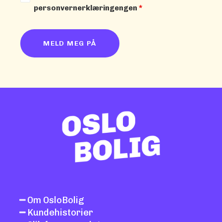
personvernerklæringengen
*
Om OsloBolig
Kundehistorier