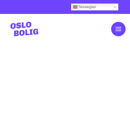
Norwegian
Om OsloBolig
Kundehistorier
Slik fungerer det
Våre boliger
Boligkalkulator
Ofte stilte spørsmål
Finansiering
Aktuelt
Nyhetsfeed (Knips)
Kontakt oss