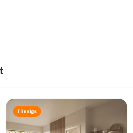
t
Til salgs