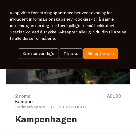
Vi og våre forretningspartnere bruker teknologier,
inkludert informasjonskapsler/«cookies» til å samle
informasjon om deg for forskjellige formål, inkludert:
Statistikk: Ved å trykke «Aksepter alle» gir du din tillatelse
til alle disse formålene.
Kun nødvendige
Tilpass
Aksepter alle
2 roms
A0103
Kampen
Hedmarksgata 13 - 15, 0658 OSLO
Kampenhagen