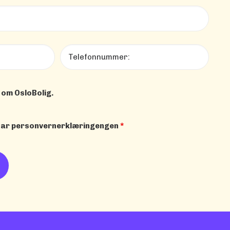
 om OsloBolig.
tar
personvernerklæringengen
*