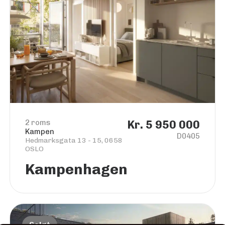
2 roms
Kr. 5 950 000
Kampen
D0405
Hedmarksgata 13 - 15, 0658
OSLO
Kampenhagen
Solgt