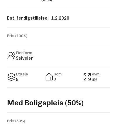
Est. ferdigstillelse:
1.2.2028
Pris (100%)
Eierform
Selveier
Etasje
Rom
Kvm
5
2
39
Med Boligspleis (50%)
Pris (50%)