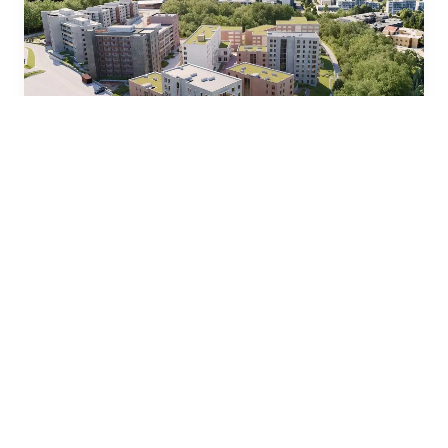
Granstangen Park
by nxtweb