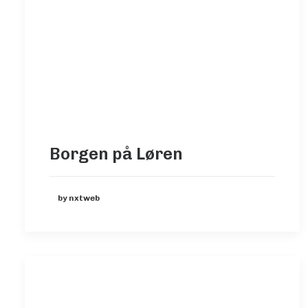
Borgen på Løren
by nxtweb