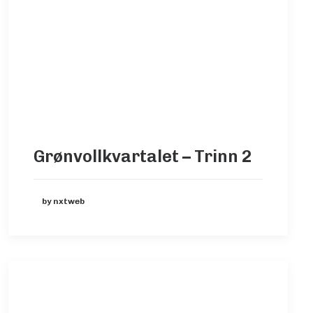
Grønvollkvartalet – Trinn 2
by nxtweb