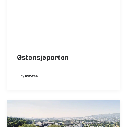
Østensjøporten
by nxtweb