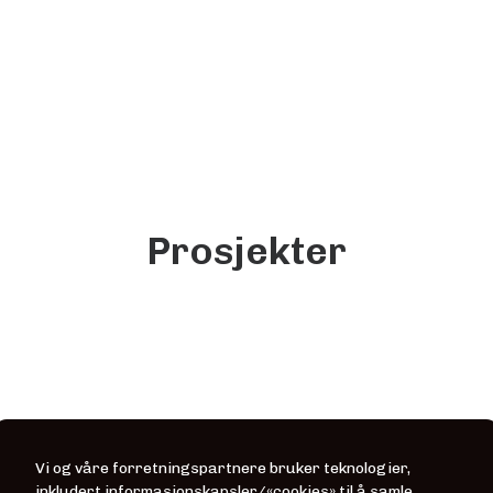
Prosjekter
Vi og våre forretningspartnere bruker teknologier,
inkludert informasjonskapsler/«cookies» til å samle