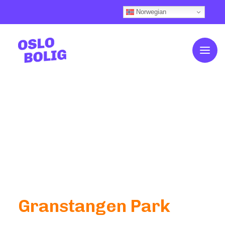
Norwegian
Om OsloBolig
Kundehistorier
Slik fungerer det
Våre boliger
Boligkalkulator
Ofte stilte spørsmål
Finansiering
Aktuelt
Nyhetsfeed (Knips)
Kontakt oss
Til salgs
Granstangen Park