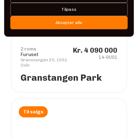
Tilpass
Aksepter alle
2 roms
Kr. 4 090 000
Furuset
14-0U01
Granstangen 25, 1051
Oslo
Granstangen Park
Til salgs