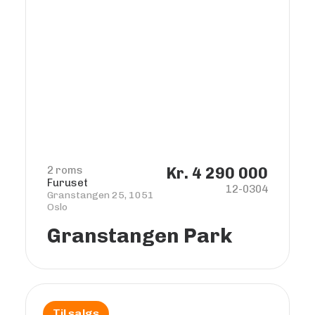
2 roms
Kr. 4 290 000
Furuset
12-0304
Granstangen 25, 1051
Oslo
Granstangen Park
Til salgs