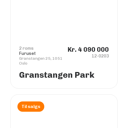
2 roms
Kr. 4 090 000
Furuset
12-0203
Granstangen 25, 1051
Oslo
Granstangen Park
Til salgs