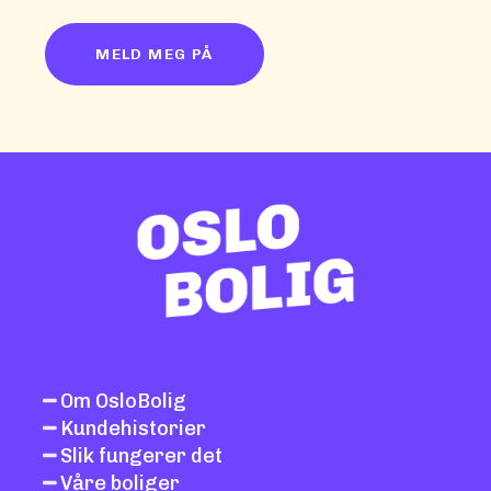
Om OsloBolig
Kundehistorier
Slik fungerer det
Våre boliger