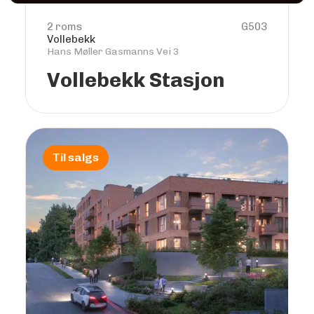
2 roms
G503
Vollebekk
Hans Møller Gasmanns Vei 3
Vollebekk Stasjon
Til salgs