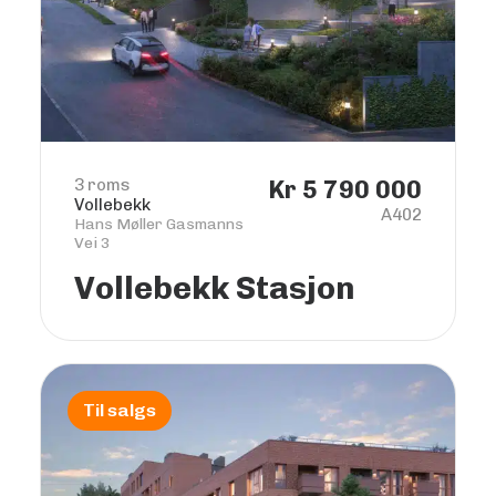
3 roms
Kr 5 790 000
Vollebekk
A402
Hans Møller Gasmanns
Vei 3
Vollebekk Stasjon
Til salgs