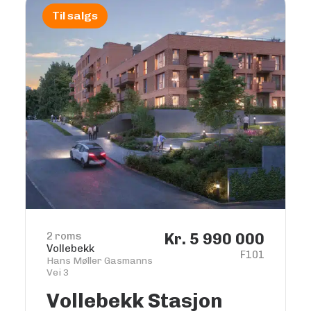
Til salgs
2 roms
Kr. 5 990 000
Vollebekk
F101
Hans Møller Gasmanns
Vei 3
Vollebekk Stasjon