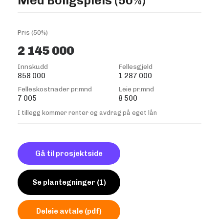
Med Boligspleis (50%)
Pris (50%)
2 145 000
Innskudd
Fellesgjeld
858 000
1 287 000
Felleskostnader pr.mnd
Leie pr.mnd
7 005
8 500
I tillegg kommer renter og avdrag på eget lån
Gå til prosjektside
Se plantegninger (1)
Deleie avtale (pdf)