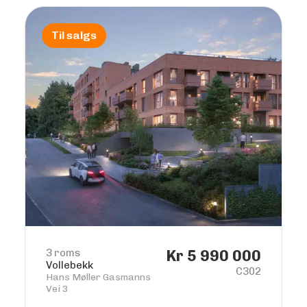
Til salgs
3 roms
Kr 5 990 000
Vollebekk
C302
Hans Møller Gasmanns
Vei 3