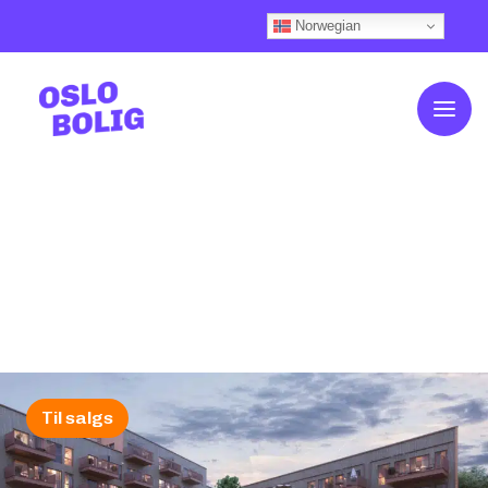
Norwegian
Om OsloBolig
Kundehistorier
Slik fungerer det
Våre boliger
Boligkalkulator
Ofte stilte spørsmål
Finansiering
Aktuelt
Nyhetsfeed (Knips)
Kontakt oss
Til salgs