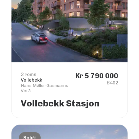
3 roms
Kr 5 790 000
Vollebekk
B402
Hans Møller Gasmanns
Vei 3
Vollebekk Stasjon
Solgt