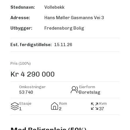
Stedsnavn:
Vollebekk
Adresse:
Hans Møller Gasmanns Vei 3
Utbygger:
Fredensborg Bolig
Est. ferdigstillelse:
15.11.26
Pris (100%)
Kr 4 290 000
Omkostninger
Eierform
53 740
Boretslag
Etasje
Rom
Kvm
1
2
37