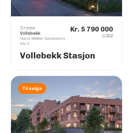
3 roms
Kr. 5 790 000
Vollebekk
C302
Hans Møller Gasmanns
Vei 3
Vollebekk Stasjon
Til salgs