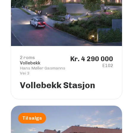
2 roms
Kr. 4 290 000
Vollebekk
E102
Hans Møller Gasmanns
Vei 3
Vollebekk Stasjon
Til salgs